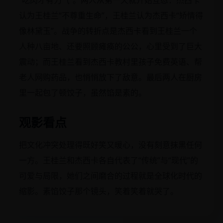
认为王桂兰“不尊重生命”，王桂兰认为杰西卡“矫情得
像林黛玉”。战争的转折点是杰西卡看到王桂兰一个
人种八亩地、还要照顾瘫痪的公公，心里受到了巨大
震动；而王桂兰看到杰西卡教村里孩子免费英语、帮
老人网购药品，也悄悄放下了敌意。最后两人在厨房
里一起包了顿饺子，虽然馅是素的。
观影看点
把文化冲突处理得既好笑又暖心，没有刻意抹黑任何
一方。王桂兰和杰西卡各自代表了“传统”与“现代”的
可爱与局限，她们之间磨合的过程就是全球化时代的
缩影。素馅饺子那个镜头，笑着笑着就哭了。