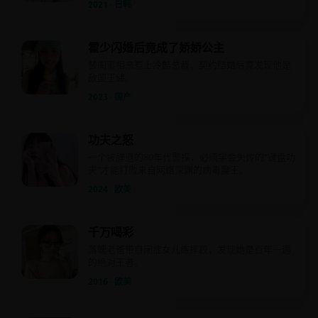
2021 · 日韩
霍少闪婚后竟成了娇娇公主
替闺蜜相亲惹上冷酷总裁，契约结婚后竟发现他是
敌国王储。
2023 · 国产
功夫之怒
一个被辞退的80年代警探，必须学会失传的“键盘功
夫”才能打败来自网络深渊的病毒魔王。
2024 · 欧美
千万喝彩
落魄老爸带自闭症女儿练摔跤，发现她是百年一遇
的绝对王者。
2016 · 欧美