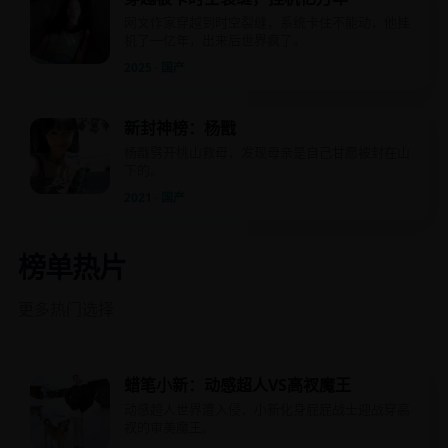
网文作家穿越到时空裂缝，系统卡住不能动，他挂
机了一亿年，出来后世界疯了。
2025 · 国产
新封神榜：杨戬
杨戬劈开桃山救母，发现母亲是自己甘愿被封在山
下的。
2021 · 国产
榜单热片
更多热门选择
蜡笔小新：动感超人VS高衩魔王
动感超人世界遭入侵，小新化身屁屁战士迎战穿高
衩的审美魔王。