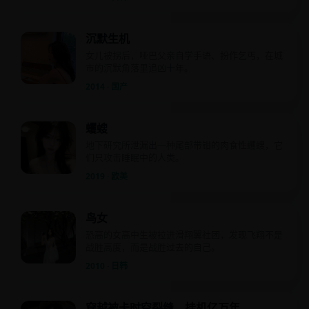
沉默生机
女儿被拐后，哑巴父亲自学手语、扮作乞丐，在城
市的沉默角落里追凶十年。
2014 · 国产
蠼螋
地下研究所泄漏出一种尾部带钳的肉食性蠼螋，它
们只攻击睡眠中的人类。
2019 · 欧美
鸟女
恐高的女高中生被拉进滑翔翼社团，发现飞翔不是
战胜高度，而是战胜过去的自己。
2010 · 日韩
穿越被卡时空裂缝，挂机亿万年