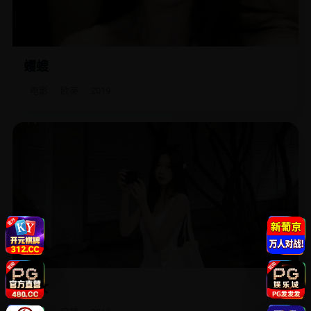
蠼螋
地下研究所泄漏出一种尾部带钳的肉食性蠼螋，它们只攻击
睡眠中的人类。
电影
欧美
2019
鸟女
恐高的女高中生被拉进滑翔翼社团，发现飞翔不是战胜高
度，而是战胜过去的自己。