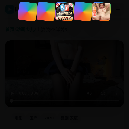
☰
日韩影视平台
▶
首页
/
动画少儿
/
土婆婆PK洋媳妇
电影
国产
2020
喜剧,家庭