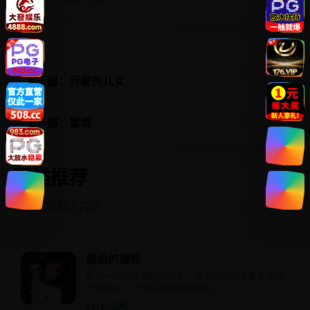
电影
日韩
2010
上一部：乔家的儿女
下一部：重燃
同类推荐
继续浏览相关内容
最后的渡轮
最后一班离岛渡轮取消了，岛上的七个乘客发现自
己被困在一个即将消失的谎言里。
2019 · 日韩