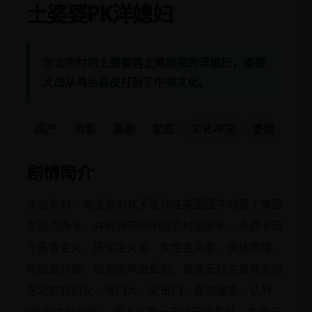
土婆婆PK洋媳妇
东北农村的土婆婆遇上美国来的洋媳妇，婆媳
大战从鸡毛蒜皮打到了中美文化。
国产
电影
喜剧
家庭
文化冲突
婆媳
剧情简介
东北农村，老张家的儿子张伟在美国留学时娶了美国
女孩杰西卡，并将她带回中国农村见家长。杰西卡是
个素食主义、环保主义者、女性主义者，说话直接、
吃饭要分餐、见到杀鸡会晕倒。婆婆王桂兰是典型的
东北农村妇女，嗓门大、爱串门、喜欢催生、认为
“吃肉才有力气”。两人从第一天就开始互怼：杰西卡