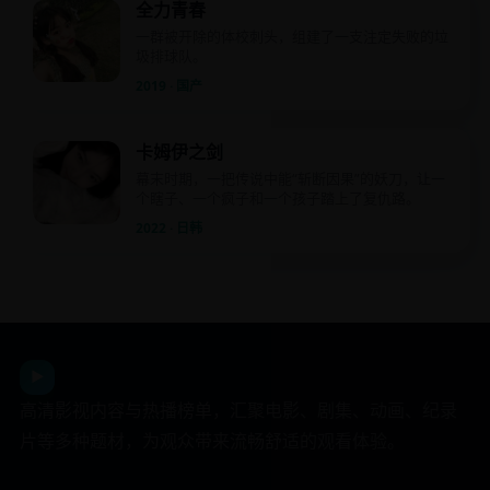
全力青春
一群被开除的体校刺头，组建了一支注定失败的垃
圾排球队。
2019 · 国产
卡姆伊之剑
幕末时期，一把传说中能“斩断因果”的妖刀，让一
个瞎子、一个疯子和一个孩子踏上了复仇路。
2022 · 日韩
日韩影视平台
▶
高清影视内容与热播榜单，汇聚电影、剧集、动画、纪录
片等多种题材，为观众带来流畅舒适的观看体验。