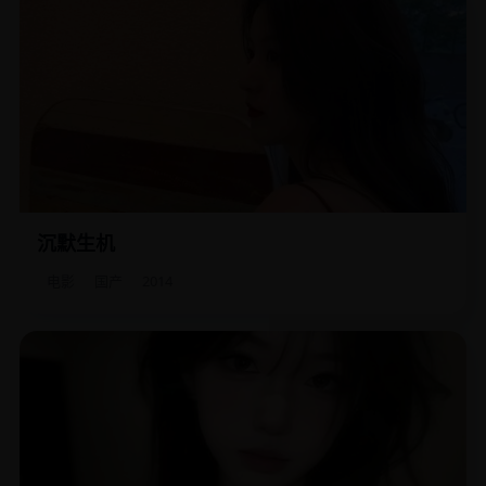
沉默生机
女儿被拐后，哑巴父亲自学手语、扮作乞丐，在城市的沉默
角落里追凶十年。
电影
国产
2014