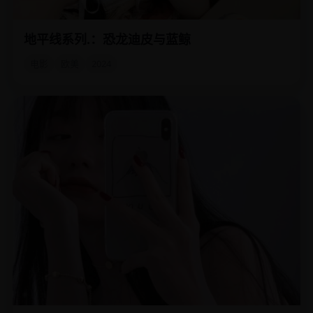
地平线系列.：恐龙迪皮与蓝鲸
一只迷路的梁龙幼崽与一头失去回声的蓝鲸，在大陆与海洋
之间建立了不可能的友谊。
电影
欧美
2024