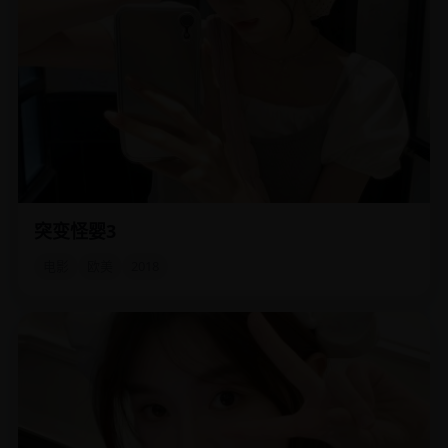
突变怪婴3
实验室逃出的第三代数码怪婴学会了模拟人类情感，它现在
只想喊你一声“妈妈”。
电影
欧美
2018