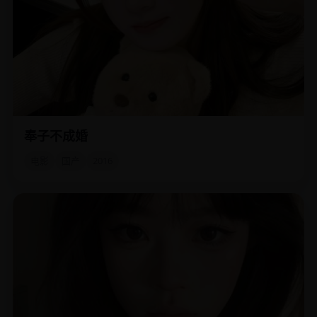
奉子不成婚
两个奉子成婚的丁克主义者，决定在孩子出生前把彼此逼
疯。
电影
国产
2016