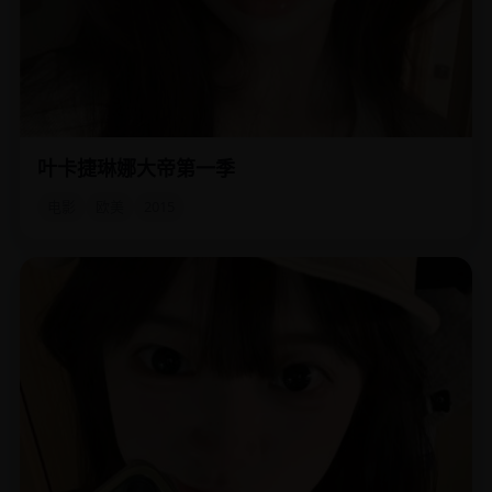
叶卡捷琳娜大帝第一季
一个普鲁士小公主，如何在18个月内推翻丈夫，成为俄罗斯
唯一的大帝。
电影
欧美
2015