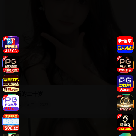
崭新的二十岁
三个二十岁女孩，决定在毕业旅行中，把过去二十年所有“遗
憾清单”全部打勾。
电影
国产
2023