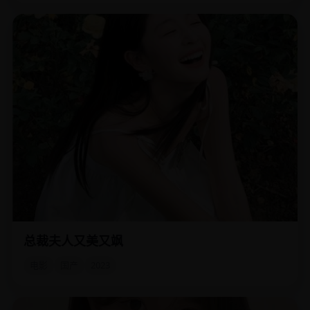
总裁夫人又美又飒
隐婚三年，总裁夫人不想演了，直接甩出另一重身份——商
业帝国的幕后操盘手。
电影
国产
2023