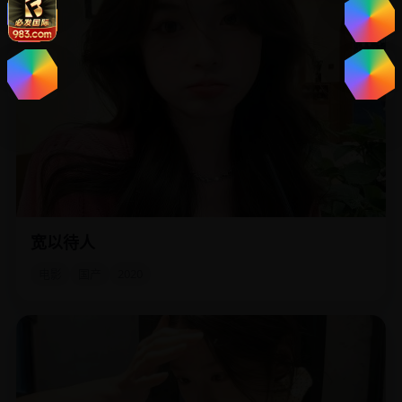
宽以待人
一个被儿子遗弃在养老院的老人，却把所有遗产留给了护
工，只因为护工对他说过“没关系”。
电影
国产
2020