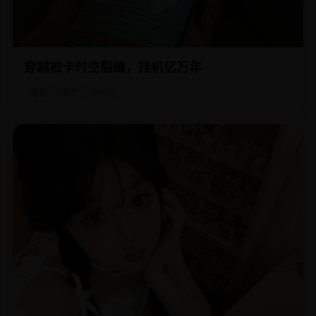
穿越被卡时空裂缝，挂机亿万年
网文作家穿越到时空裂缝，系统卡住不能动，他挂机了一亿
年，出来后世界疯了。
电影
国产
2025