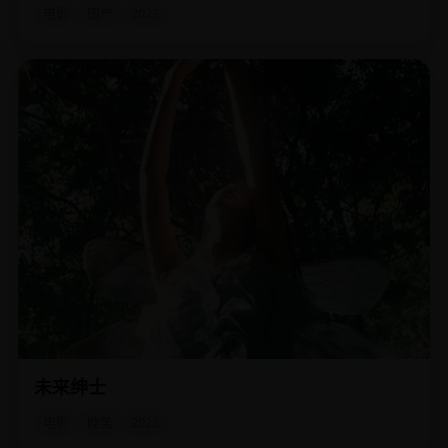
电影
国产
2023
未来绅士
2050年，人体内植入“绅士芯片”，不合礼仪时会放电惩罚，
一群叛逆者试图关停它。
电影
欧美
2023