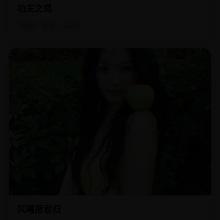
功夫之怒
一个被辞退的80年代警探，必须学会失传的“键盘功夫”才能打
败来自网络深渊的病毒魔王。
电影
欧美
2024
风曦揽君归
女将军战死沙场，重生为敌国公主，要亲手杀了前世的挚爱
——那个曾背叛她的君王。