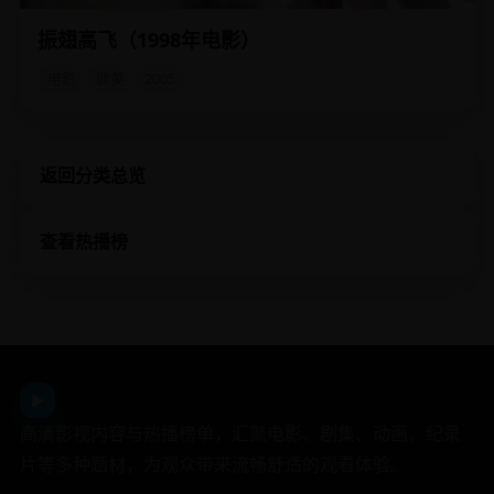
振翅高飞（1998年电影）
患有恐高症的少年意外继承一座濒危鸟类救助站，并用滑翔
翼拯救了它。
电影
欧美
2005
返回分类总览
查看热播榜
日韩影视平台
▶
高清影视内容与热播榜单，汇聚电影、剧集、动画、纪录
片等多种题材，为观众带来流畅舒适的观看体验。