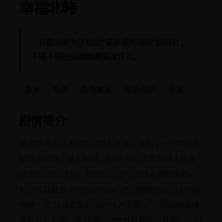
幸福北韩
一名脱北者为了拍出“最幸福的朝鲜”纪录片，
不得不假扮成朝鲜最强宣传员。
亚洲
电影
黑色幽默
政治讽刺
荒诞
剧情简介
脱北导演金哲洙在首尔混不下去，接到了一个疯狂的
纪录片项目：潜入朝鲜，拍摄一部“展现朝鲜人民生
活幸福”的宣传片，然后偷偷在中间插入讽刺画面，
制作成双重含义的荒诞作品。他利用脱北前的关系假
扮成一位“从俄罗斯归国的伟大宣传员”，带着隐藏摄
像机进入平壤。他必须一边做出最夸张的赞美，一边