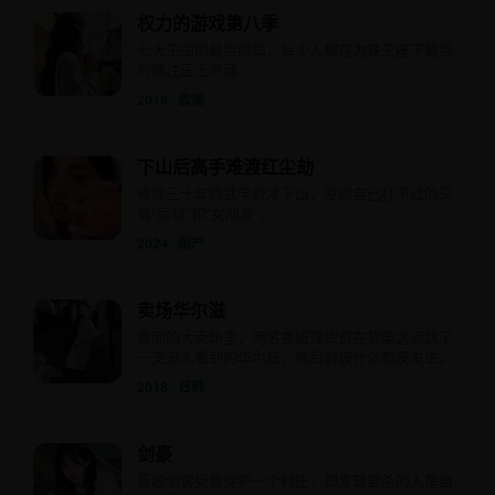
权力的游戏第八季
七大王国的最后牌局，每个人都在为铁王座下最后
的赌注压上灵魂。
2019 · 欧美
下山后高手难渡红尘劫
修炼三十年的武学奇才下山，发现自己打不过的只
有“房贷”和“女朋友”。
2024 · 国产
卖场华尔滋
晚间的大卖场里，两名夜班理货员在货架之间跳了
一支没人看到的华尔兹，然后假装什么都没发生。
2018 · 日韩
剑豪
盲眼剑客受雇保护一个村庄，却发现要杀的人是自