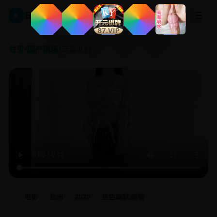
☰
日韩影视平台
▶
首页
/
国产剧场
/
幸福北韩
电影
亚洲
2020
黑色幽默,剧情