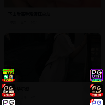
下山后高手难渡红尘劫
修炼三十年的武学奇才下山，发现自己打不过的只有“房贷”和
“女朋友”。
电影
国产
2024
卖场华尔滋
晚间的大卖场里，两名夜班理货员在货架之间跳了一支没人
看到的华尔兹，然后假装什么都没发生。
电影
日韩
2018