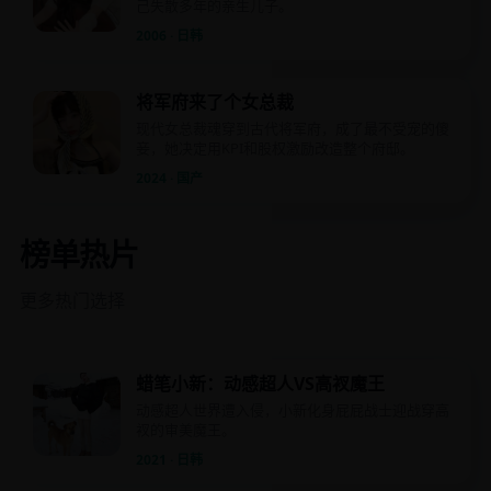
己失散多年的亲生儿子。
2006 · 日韩
将军府来了个女总裁
现代女总裁魂穿到古代将军府，成了最不受宠的傻
妾，她决定用KPI和股权激励改造整个府邸。
2024 · 国产
榜单热片
更多热门选择
蜡笔小新：动感超人VS高衩魔王
动感超人世界遭入侵，小新化身屁屁战士迎战穿高
衩的审美魔王。
2021 · 日韩