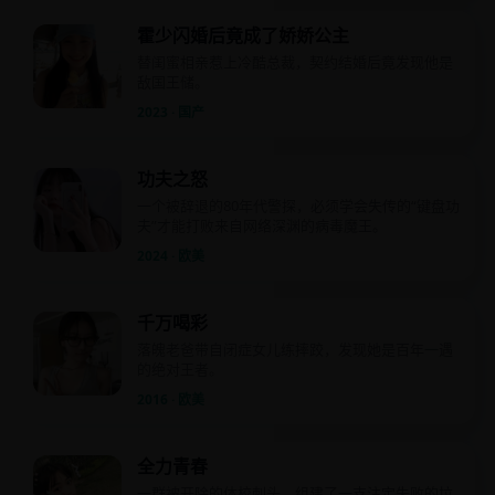
霍少闪婚后竟成了娇娇公主
替闺蜜相亲惹上冷酷总裁，契约结婚后竟发现他是
敌国王储。
2023 · 国产
功夫之怒
一个被辞退的80年代警探，必须学会失传的“键盘功
夫”才能打败来自网络深渊的病毒魔王。
2024 · 欧美
千万喝彩
落魄老爸带自闭症女儿练摔跤，发现她是百年一遇
的绝对王者。
2016 · 欧美
全力青春
一群被开除的体校刺头，组建了一支注定失败的垃