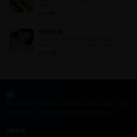
圾排球队。
2019 · 国产
卡姆伊之剑
幕末时期，一把传说中能“斩断因果”的妖刀，让一
个瞎子、一个疯子和一个孩子踏上了复仇路。
2022 · 日韩
日韩影视平台
▶
高清影视内容与热播榜单，汇聚电影、剧集、动画、纪录
片等多种题材，为观众带来流畅舒适的观看体验。
分类频道