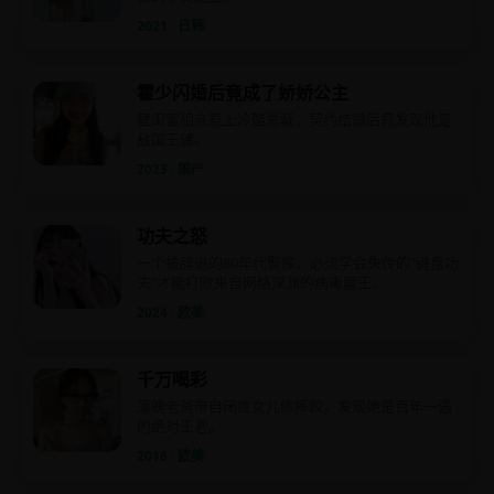
2021 · 日韩
霍少闪婚后竟成了娇娇公主
替闺蜜相亲惹上冷酷总裁，契约结婚后竟发现他是
敌国王储。
2023 · 国产
功夫之怒
一个被辞退的80年代警探，必须学会失传的“键盘功
夫”才能打败来自网络深渊的病毒魔王。
2024 · 欧美
千万喝彩
落魄老爸带自闭症女儿练摔跤，发现她是百年一遇
的绝对王者。
2016 · 欧美