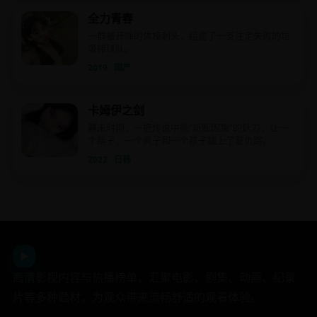
全力青春
一群被开除的体校刺头，组建了一支注定失败的垃
圾排球队。
2019 · 国产
卡姆伊之剑
幕末时期，一把传说中能“斩断因果”的妖刀，让一
个瞎子、一个疯子和一个孩子踏上了复仇路。
2022 · 日韩
日韩影视平台
▶
高清影视内容与热播榜单，汇聚电影、剧集、动画、纪录
片等多种题材，为观众带来流畅舒适的观看体验。