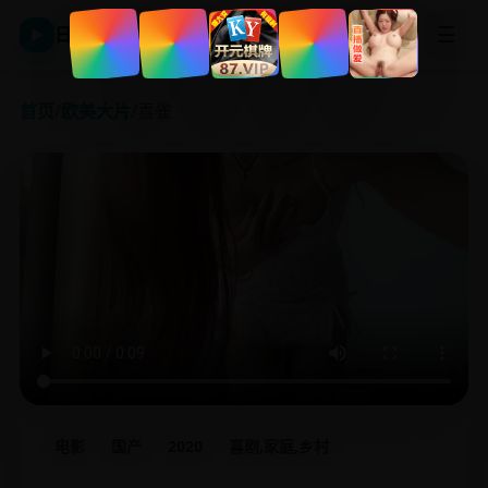
☰
日韩影视平台
▶
首页
/
欧美大片
/
喜雀
电影
国产
2020
喜剧,家庭,乡村