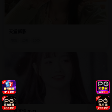
天堂孤影
他是地球上最后一个人类，但每天都会遇到一个自称是他妻
子的陌生女人。
电影
欧美
2005
舍我其谁2021
一个被围棋道馆开除的天才少年，转行电子围棋AI训练师，