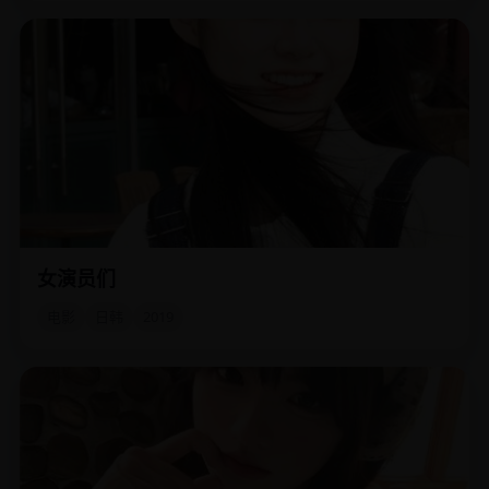
女演员们
六位不同年龄段的女演员被困在颁奖礼的后台，她们开始了
一场关于美貌、年龄与尊严的坦白局。
电影
日韩
2019