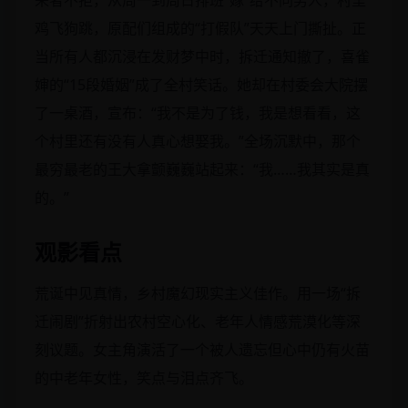
来者不拒，从周一到周日排班“嫁”给不同男人，村里
鸡飞狗跳，原配们组成的“打假队”天天上门撕扯。正
当所有人都沉浸在发财梦中时，拆迁通知撤了，喜雀
婶的“15段婚姻”成了全村笑话。她却在村委会大院摆
了一桌酒，宣布：“我不是为了钱，我是想看看，这
个村里还有没有人真心想娶我。”全场沉默中，那个
最穷最老的王大拿颤巍巍站起来：“我……我其实是真
的。”
观影看点
荒诞中见真情，乡村魔幻现实主义佳作。用一场“拆
迁闹剧”折射出农村空心化、老年人情感荒漠化等深
刻议题。女主角演活了一个被人遗忘但心中仍有火苗
的中老年女性，笑点与泪点齐飞。