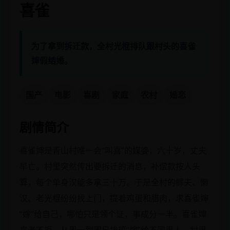
喜雀
为了拿到拆迁款，全村光棍排队跟村头的喜雀
婶假结婚。
国产
电影
喜剧
家庭
农村
婚恋
剧情简介
喜雀婶是青山村唯一会“叫喜”的媒婆，六十岁，丈夫
早亡。村里突然传出要拆迁的消息，补偿款按人头
算，每个单身汉能多拿三十万。于是全村的鳏夫、懒
汉、老光棍纷纷找上门，提着鸡蛋和腊肉，求喜雀婶
“嫁”给自己，哪怕只是领个证，事成分一半。喜雀婶