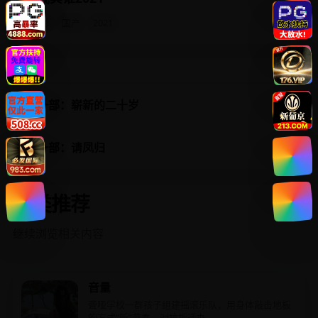
杀回职业赛场。
电影
国产
2021
上一部：崭新的二十岁
下一部：请凤归
同类推荐
继续浏览相关内容
音量
聋哑学校一群孩子组建摇滚乐队，用身体敲击地板
的方式“听”节奏，对抗拆迁办。