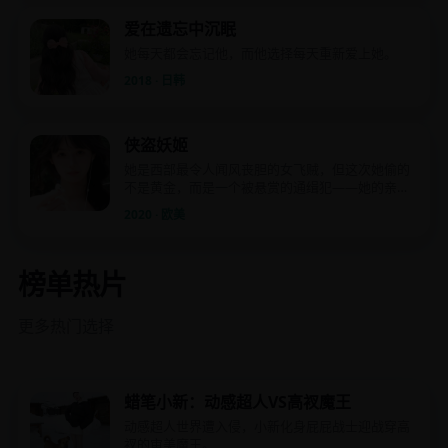
爱在遗忘中沉眠
她每天都会忘记他，而他选择每天重新爱上她。
2018 · 日韩
侠盗妖姬
她是西部最令人闻风丧胆的女飞贼，但这次她偷的
不是黄金，而是一个被悬赏的通缉犯——她的亲生
父亲。
2020 · 欧美
榜单热片
更多热门选择
蜡笔小新：动感超人VS高衩魔王
动感超人世界遭入侵，小新化身屁屁战士迎战穿高
衩的审美魔王。