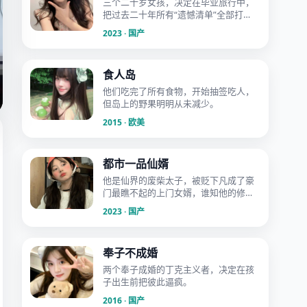
三个二十岁女孩，决定在毕业旅行中，
把过去二十年所有“遗憾清单”全部打
勾。
2023 · 国产
食人岛
他们吃完了所有食物，开始抽签吃人，
但岛上的野果明明从未减少。
2015 · 欧美
都市一品仙婿
他是仙界的废柴太子，被贬下凡成了豪
门最瞧不起的上门女婿，谁知他的修仙
课业在人间竟是治国神通。
2023 · 国产
奉子不成婚
两个奉子成婚的丁克主义者，决定在孩
子出生前把彼此逼疯。
2016 · 国产