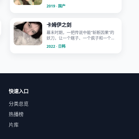
2019 · 国产
卡姆伊之剑
幕末时期，一把传说中能“斩断因果”的
妖刀，让一个瞎子、一个疯子和一个孩
子踏上了复仇路。
2022 · 日韩
快速入口
分类总览
热播榜
片库