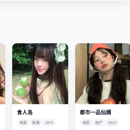
食人岛
都市一品仙婿
他们吃完了所有食物，开
他是仙界的废柴太子，被
始抽签吃人，但岛上的野
贬下凡成了豪门最瞧不起
电影
欧美
2015
电影
国产
2023
果明明从未减少。
的上门女婿，谁知他的修