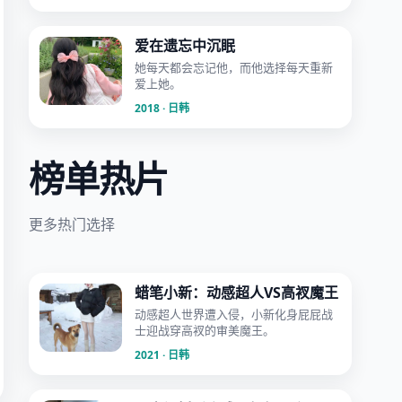
爱在遗忘中沉眠
她每天都会忘记他，而他选择每天重新
爱上她。
2018 · 日韩
榜单热片
更多热门选择
蜡笔小新：动感超人VS高衩魔王
动感超人世界遭入侵，小新化身屁屁战
士迎战穿高衩的审美魔王。
2021 · 日韩