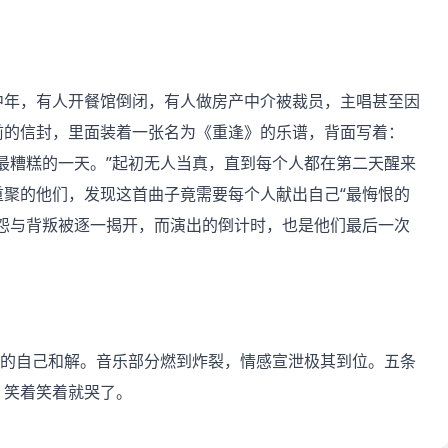
入中年，有人开餐馆倒闭，有人做房产中介被裁员，主唱甚至因
前的信封，里面装着一张名为《重逢》的乐谱，背面写着：
最糟糕的一天。”起初无人当真，直到每个人都在第二天醒来
聚的他们，发现这首曲子竟需要每个人献出自己“最悔恨的
怨与背叛被逐一揭开，而演出的倒计时，也是他们最后一次
去的自己和解。音乐部分燃到炸裂，情感宣泄极其到位。五条
。笑着笑着就哭了。