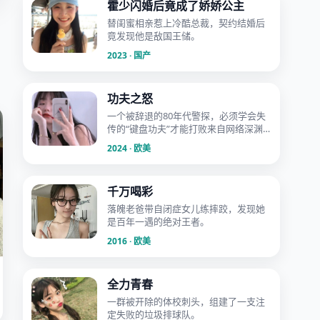
霍少闪婚后竟成了娇娇公主
替闺蜜相亲惹上冷酷总裁，契约结婚后
竟发现他是敌国王储。
2023 · 国产
功夫之怒
一个被辞退的80年代警探，必须学会失
传的“键盘功夫”才能打败来自网络深渊
的病毒魔王。
2024 · 欧美
千万喝彩
落魄老爸带自闭症女儿练摔跤，发现她
是百年一遇的绝对王者。
2016 · 欧美
全力青春
一群被开除的体校刺头，组建了一支注
定失败的垃圾排球队。