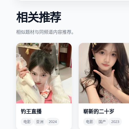
相关推荐
相似题材与同频道内容推荐。
钓王直播
崭新的二十岁
一个钓鱼主播在荒山野
三个二十岁女孩，决定在
塘，钓上了一具尸体，而
毕业旅行中，把过去二十
电影
亚洲
2024
电影
国产
2023
直播间三万人都在看。
年所有“遗憾清单”全部打