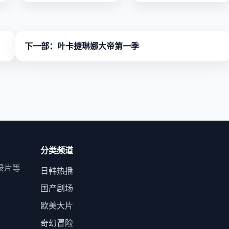
仙课业在人间竟是治国神
通。
下一部：叶卡捷琳娜大帝第一季
分类频道
录片等
日韩热播
国产剧场
欧美大片
奇幻冒险