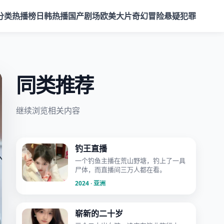
分类
热播榜
日韩热播
国产剧场
欧美大片
奇幻冒险
悬疑犯罪
同类推荐
继续浏览相关内容
钓王直播
一个钓鱼主播在荒山野塘，钓上了一具
尸体，而直播间三万人都在看。
2024 · 亚洲
崭新的二十岁