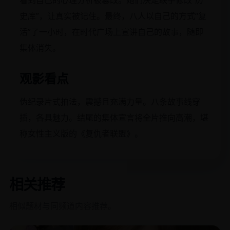
看到自己的心理分析被篡改。她们决定联手修改“历
史库”，让真实被记住。最终，八人以自己的方式“复
活”了一小时，在时代广场上宣讲自己的故事，随即
集体消失。
观影看点
伪纪录片式拍法，震撼且充满力量。八条故事线穿
插，各具魅力。结尾的集体宣言将全片推向高潮，堪
称女性主义版的《复仇者联盟》。
相关推荐
相似题材与同频道内容推荐。