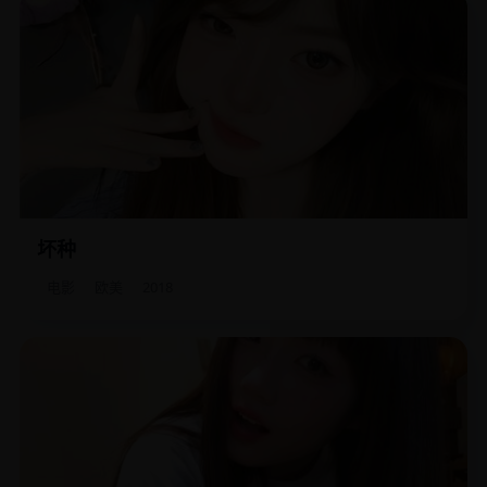
坏种
一个9岁的完美小女孩，为了得到老师的奖章，不惜让所有人
“意外”死去。
电影
欧美
2018