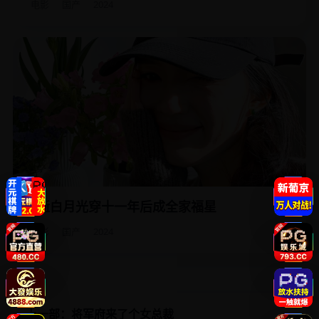
电影
国产
2024
早逝白月光穿十一年后成全家福星
她是全家早逝的白月光，十一年后穿回来，发现自己的葬礼
照片还挂在客厅。
电影
国产
2024
上一部：将军府来了个女总裁