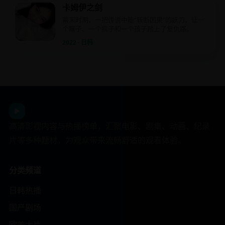
卡姆伊之剑
幕末时期，一把传说中能“斩断因果”的妖刀，让一
个瞎子、一个疯子和一个孩子踏上了复仇路。
2022 · 日韩
日韩影视平台
▶
高清影视内容与热播榜单，汇聚电影、剧集、动画、纪录
片等多种题材，为观众带来流畅舒适的观看体验。
分类频道
日韩热播
国产剧场
欧美大片