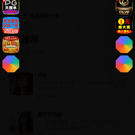
下一部：拯救校花计划
同类推荐
继续浏览相关内容
坏种
一个9岁的完美小女孩，为了得到老师的奖章，不惜
让所有人“意外”死去。
2018 · 欧美
最好的相遇
两个癌症晚期患者，在一辆开往雪山的临终大巴
上，决定成为彼此“最后的恋人”。