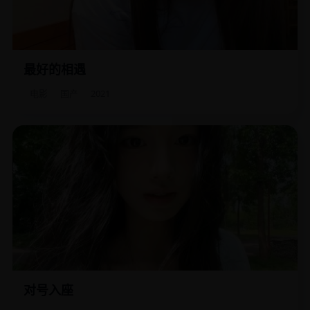
最好的相遇
两个癌症晚期患者，在一辆开往雪山的临终大巴上，决定成
为彼此“最后的恋人”。
电影
国产
2021
对号入座
七个陌生人被关进影院，座位上贴着各自的罪名，必须有人
“认罪”才能开门。