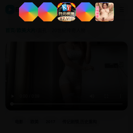
☰
日韩影视平台
▶
首页
/
欧美大片
/
面孔：20世纪传奇人物
电影
欧美
2017
传记剧情,历史重构