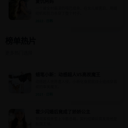
复仇阿妈
一个被全村霸凌的哑巴母亲，在女儿被害后，用缝
纫机和剪刀杀穿了整个村子。
2022 · 日韩
榜单热片
更多热门选择
蜡笔小新：动感超人VS高衩魔王
动感超人世界遭入侵，小新化身屁屁战士迎战穿高
衩的审美魔王。
2021 · 日韩
霍少闪婚后竟成了娇娇公主
替闺蜜相亲惹上冷酷总裁，契约结婚后竟发现他是
敌国王储。