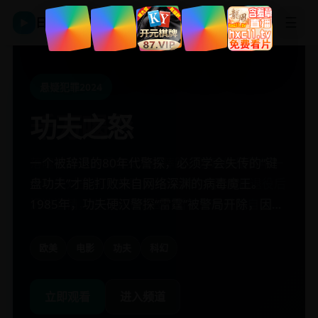
☰
日韩影视平台
▶
动作科幻
欧美大片
悬疑犯罪
爱情剧情
欧美大片
2021
2023
2024
2016
2019
蜡笔小新：动感超人
霍少闪婚后竟成了娇娇
功夫之怒
千万喝彩
全力青春
VS高衩魔王
公主
一个被辞退的80年代警探，必须学会失传的“键
落魄老爸带自闭症女儿练摔跤，发现她是百年一
一群被开除的体校刺头，组建了一支注定失败的
盘功夫”才能打败来自网络深渊的病毒魔王。
遇的绝对王者。 前职业摔跤手凯文因伤病退役后
垃圾排球队。 市实验中学为冲击全国高中生排球
动感超人世界遭入侵，小新化身屁屁战士迎战穿
替闺蜜相亲惹上冷酷总裁，契约结婚后竟发现他
1985年，功夫硬汉警探“雷霆”被警局开除，因为
沉迷酒精，妻子离他而去，留下患有重度自闭症
联赛，将一批成绩差、纪律散漫的体育特长生集
高衩的审美魔王。 某日，春日部防卫队在看最新
是敌国王储。 平凡打工人林小冉替闺蜜去相亲，
他用升龙拳打爆了局长的电视。十年后，一种名
的女儿莉莉。为了支付高昂的治疗费，凯文被迫
中到了“放牛班”。为了保住班级不被解散，前国
一集《动感超人》时，电视屏幕突然扭曲，将五
本想搞砸约会，却阴差阳错气走了对方，反而引
为“怒怒”的电脑病毒从暗网逃逸，它能通过WiFi
重操旧业打黑拳。一次训练中，他惊讶地发现莉
青队退役队员、现落魄教练老马决定带领这群包
欧美
欧美
国产
电影
电影
电影
功夫
摔跤
青春
科幻
父女
排球
人组吸入了特摄世界。他们发现，这个世界的动
起了在场旁观的商界大佬霍司琛的注意。霍司琛
让所有电子设备攻击人类，而唯一能打败它的功
莉在观看比赛时，能瞬间计算出对手的动作轨迹
括网瘾少年、富二代混混、内向高个儿在内的杂
感超人正被一位自称“高衩魔王”的邪恶美学统治
因家族逼婚，急需一位“听话的妻子”来应付长
日韩
国产
电影
电影
蜡笔小新
甜宠
契约婚姻
搞笑
法记载在一张VHS录像带中——“键盘功夫：打字
和破绽。凯文开始用独特的方式引导女儿接触
牌军冲击预选赛。他们从一开始的内讧、嘲…
者追杀。魔王认为动感超人的紧身衣太丑，要将
辈，于是提出与林小冉签订一年期契约婚姻。林
立即观看
立即观看
立即观看
进入频道
进入频道
进入频道
机流”。雷霆…
摔…
全宇宙的审美统一成高衩露臀装。动感超人因
小冉为了给父亲筹钱治病，咬牙答应。婚后她…